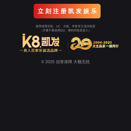
立 刻 注 册 凯 发 娱 乐
推荐使用谷歌、UC、火狐、夸客等主流浏览器
（尽量不要使用QQ、搜狗浏览器进入）
© 2025 信誉保障 大额无忧