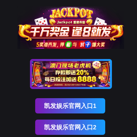
凯发娱乐官网入口1
凯发娱乐官网入口2