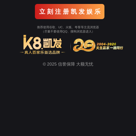
立 刻 注 册 凯 发 娱 乐
推荐使用谷歌、UC、火狐、夸客等主流浏览器
（尽量不要使用QQ、搜狗浏览器进入）
© 2025 信誉保障 大额无忧